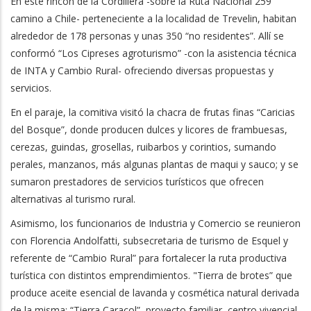
En este rincón de la Cordillera -sobre la Ruta Nacional 259
camino a Chile- perteneciente a la localidad de Trevelin, habitan
alrededor de 178 personas y unas 350 “no residentes”. Allí se
conformó “Los Cipreses agroturismo” -con la asistencia técnica
de INTA y Cambio Rural- ofreciendo diversas propuestas y
servicios.
En el paraje, la comitiva visitó la chacra de frutas finas “Caricias
del Bosque”, donde producen dulces y licores de frambuesas,
cerezas, guindas, grosellas, ruibarbos y corintios, sumando
perales, manzanos, más algunas plantas de maqui y sauco; y se
sumaron prestadores de servicios turísticos que ofrecen
alternativas al turismo rural.
Asimismo, los funcionarios de Industria y Comercio se reunieron
con Florencia Andolfatti, subsecretaria de turismo de Esquel y
referente de “Cambio Rural” para fortalecer la ruta productiva
turística con distintos emprendimientos. "Tierra de brotes” que
produce aceite esencial de lavanda y cosmética natural derivada
de la misma; “Tierra Caracol”, proyecto familiar, centro vivencial