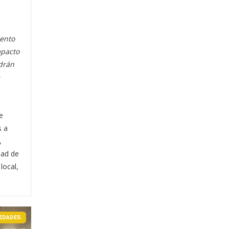
iento
mpacto
odrán
e
s a
,
dad de
local,
EDADES