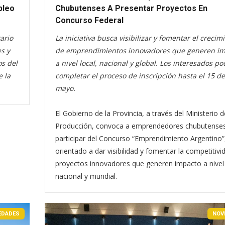
pleo
Chubutenses A Presentar Proyectos En
Concurso Federal
ario
La iniciativa busca visibilizar y fomentar el crecim
s y
de emprendimientos innovadores que generen i
s del
a nivel local, nacional y global. Los interesados p
e la
completar el proceso de inscripción hasta el 15 de
mayo.
El Gobierno de la Provincia, a través del Ministerio d
Producción, convoca a emprendedores chubutense
participar del Concurso “Emprendimiento Argentino”
orientado a dar visibilidad y fomentar la competitivi
proyectos innovadores que generen impacto a nivel 
nacional y mundial.
EDADES
NOV