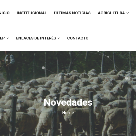
IN
VIGATION
NICIO
INSTITUCIONAL
ÚLTIMAS NOTICIAS
AGRICULTURA
UEP
ENLACES DE INTERÉS
CONTACTO
Novedades
Home
Breadcrumb