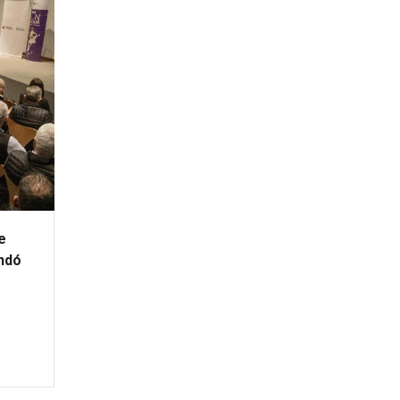
e
ndó