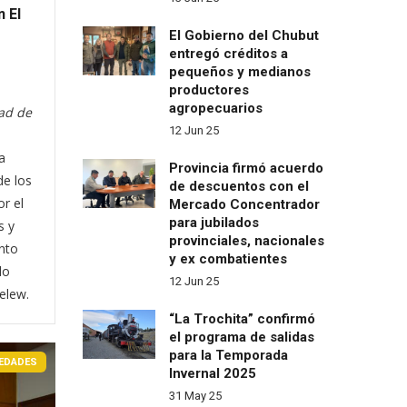
 El
El Gobierno del Chubut
entregó créditos a
pequeños y medianos
productores
agropecuarios
dad de
12 Jun 25
a
Provincia firmó acuerdo
de los
de descuentos con el
r el
Mercado Concentrador
para jubilados
s y
provinciales, nacionales
nto
y ex combatientes
do
12 Jun 25
elew.
“La Trochita” confirmó
el programa de salidas
para la Temporada
EDADES
Invernal 2025
31 May 25