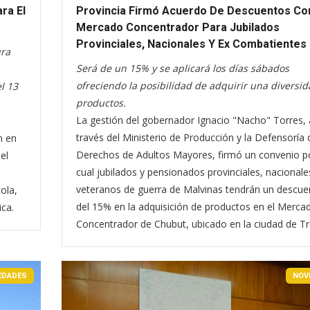
ra El
Provincia Firmó Acuerdo De Descuentos Con
Mercado Concentrador Para Jubilados
Provinciales, Nacionales Y Ex Combatientes
ura
Será de un 15% y se aplicará los días sábados
ofreciendo la posibilidad de adquirir una diversi
l 13
productos.
La gestión del gobernador Ignacio "Nacho" Torres, 
través del Ministerio de Producción y la Defensoría 
n en
Derechos de Adultos Mayores, firmó un convenio po
el
cual jubilados y pensionados provinciales, nacionale
veteranos de guerra de Malvinas tendrán un descue
cola,
del 15% en la adquisición de productos en el Merca
ica.
Concentrador de Chubut, ubicado en la ciudad de Tr
EDADES
NOV