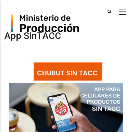
Skip
to
main
content
App SinTACC