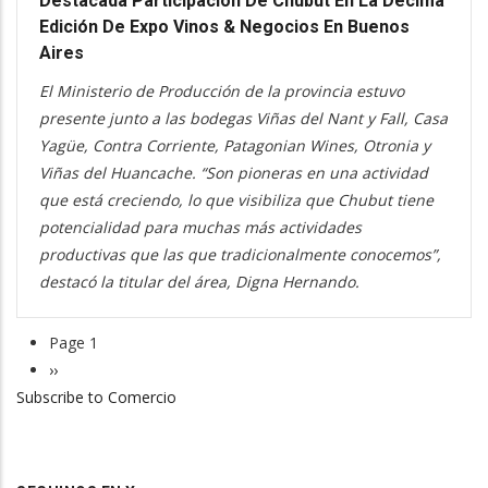
Destacada Participación De Chubut En La Décima
Edición De Expo Vinos & Negocios En Buenos
Aires
El Ministerio de Producción de la provincia estuvo
presente junto a las bodegas Viñas del Nant y Fall, Casa
Yagüe, Contra Corriente, Patagonian Wines, Otronia y
Viñas del Huancache. “Son pioneras en una actividad
que está creciendo, lo que visibiliza que Chubut tiene
potencialidad para muchas más actividades
productivas que las que tradicionalmente conocemos”,
destacó la titular del área, Digna Hernando.
Page 1
Pagination
Next
››
Subscribe to Comercio
page