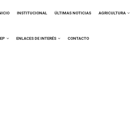
IN
VIGATION
NICIO
INSTITUCIONAL
ÚLTIMAS NOTICIAS
AGRICULTURA
UEP
ENLACES DE INTERÉS
CONTACTO