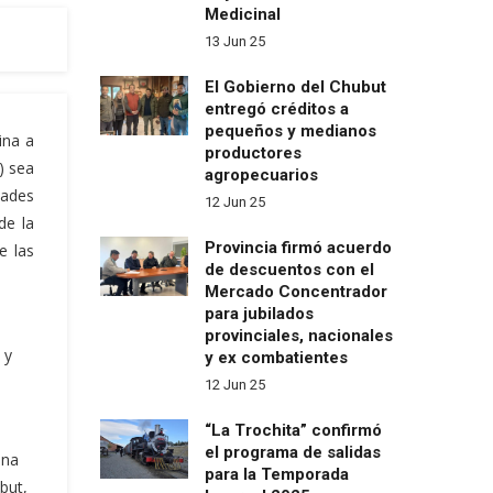
Medicinal
13 Jun 25
El Gobierno del Chubut
entregó créditos a
pequeños y medianos
ina a
productores
) sea
agropecuarios
dades
12 Jun 25
de la
Provincia firmó acuerdo
e las
de descuentos con el
Mercado Concentrador
para jubilados
provinciales, nacionales
 y
y ex combatientes
12 Jun 25
“La Trochita” confirmó
el programa de salidas
ina
para la Temporada
but,