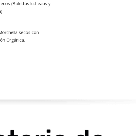
ecos (Bolettus lutheaus y
a)
orchella secos con
ción Orgánica.