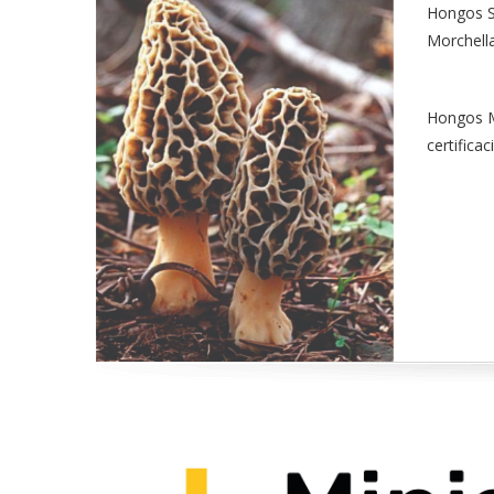
Hongos S
Morchell
Hongos M
certifica