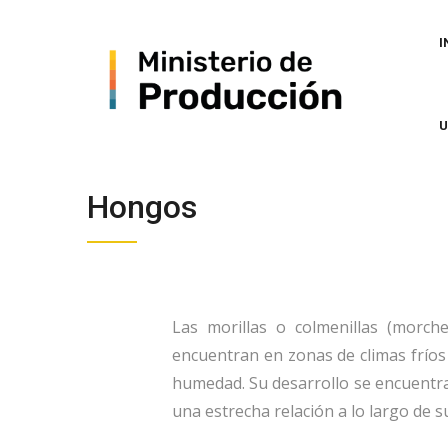
Skip
MA
to
NA
I
main
content
Hongos
Las morillas o colmenillas (morch
encuentran en zonas de climas frío
humedad. Su desarrollo se encuentra
una estrecha relación a lo largo de su