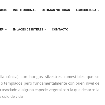
IN
VIGATION
NICIO
INSTITUCIONAL
ÚLTIMAS NOTICIAS
AGRICULTURA
UEP
ENLACES DE INTERÉS
CONTACTO
ella cónica) son hongos silvestres comestibles que se
s o templados pero fundamentalmente con buen nivel de
 asociado a alguna especie vegetal con la que desarrolla
 ciclo de vida.