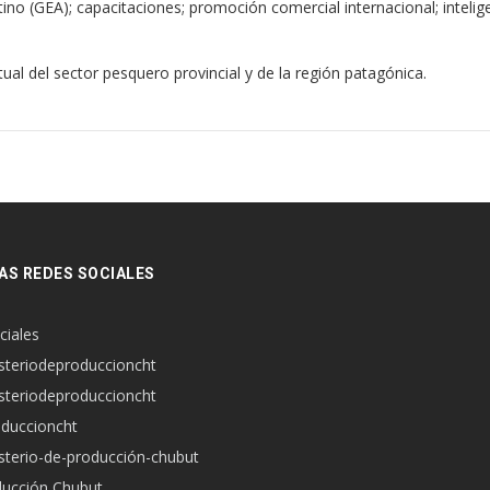
no (GEA); capacitaciones; promoción comercial internacional; intelig
ual del sector pesquero provincial y de la región patagónica.
AS REDES SOCIALES
ciales
steriodeproduccioncht
steriodeproduccioncht
duccioncht
sterio-de-producción-chubut
ucción Chubut