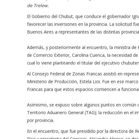
de Trelew.
El Gobierno del Chubut, que conduce el gobernador Igna
favorecer las inversiones en la provincia. La solicitud 
Buenos Aires a representantes de las distintas provincia
Además, y posteriormente al encuentro, la ministra de 
de Comercio Exterior, Carolina Cuenca, la necesidad de 
cual lo viene planteando el titular del ejecutivo chubute
Al Consejo Federal de Zonas Francas asistió en represe
Ministerio de Producción, Estela Lioi. Fue en ese marc
Francas para que estos espacios comiencen a funciona
Asimismo, se expuso sobre algunos puntos en común con
Territorio Aduanero General (TAG); la reducción en el i
por provincia.
En el encuentro, que fue presidido por la directora de R
Pico y presidenta del Consejo, Alejandra Alonso, se d