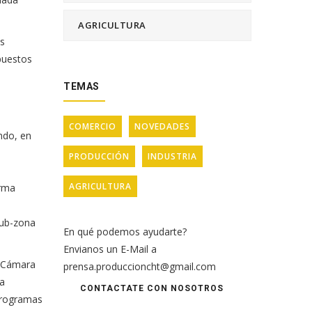
AGRICULTURA
os
puestos
TEMAS
COMERCIO
NOVEDADES
ndo, en
PRODUCCIÓN
INDUSTRIA
AGRICULTURA
orma
sub-zona
En qué podemos ayudarte?
Envianos un E-Mail a
y Cámara
prensa.produccioncht@gmail.com
la
CONTACTATE CON NOSOTROS
Programas