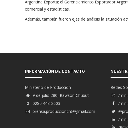
Argentina Exporta; el Gerenciamiento Exportador Argenti
comercial y estadísticas.
Además, también fueron ejes de análisis la situación act
INFORMACIÓN DE CONTACTO
NUESTR
Ministerio de Producción
Redes So
9 de julio 280, Rawson Chubut
/mini
0280 448-2603
/mini
prensa.produccioncht@gmail.com
@pro
/mini
/Prod