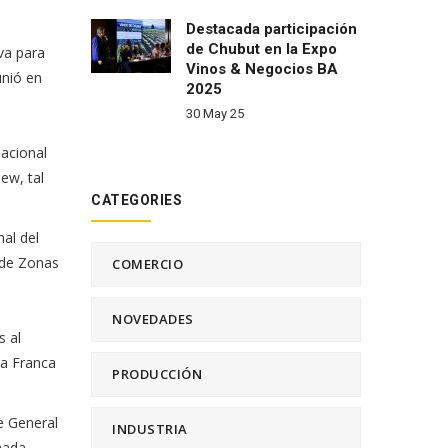
Destacada participación
de Chubut en la Expo
va para
Vinos & Negocios BA
unió en
2025
30 May 25
Nacional
ew, tal
CATEGORIES
al del
 de Zonas
COMERCIO
NOVEDADES
s al
na Franca
PRODUCCIÓN
de General
INDUSTRIA
mada