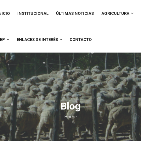
IN
VIGATION
NICIO
INSTITUCIONAL
ÚLTIMAS NOTICIAS
AGRICULTURA
UEP
ENLACES DE INTERÉS
CONTACTO
Blog
Home
Breadcrumb