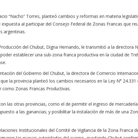
cio “Nacho” Torres, planteó cambios y reformas en materia legislati
fue expuesta al participar del Consejo Federal de Zonas Francas que re
s argentinas.
Producción del Chubut, Digna Hernando, le transmitió a la directora 
poder establecer una sub-zona franca productiva en la ciudad de Trel
nse.
ntación del Gobierno del Chubut, la directora de Comercio Internacion
o que la provincia planteó los cambios necesarios en la Ley N° 24.331
r como Zonas Francas Productivas.
 las otras provincias, como el de permitir el ingreso de mercadería
mpuesto a las ganancias; y posibilitar la instalación de más de una Zo
elaciones Institucionales del Comité de Vigilancia de la Zona Franca 
esignaron las nuevas autoridades del cuerpo, quedando Chubut confir