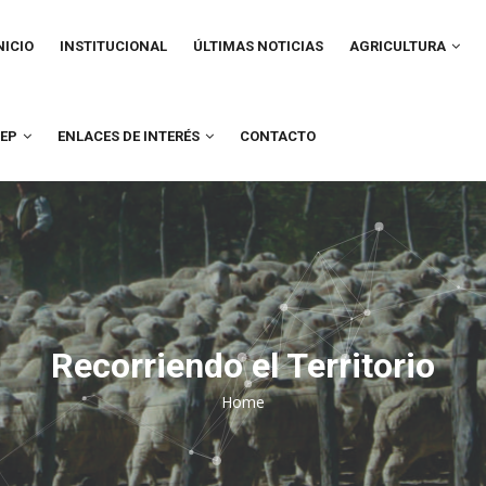
IN
VIGATION
NICIO
INSTITUCIONAL
ÚLTIMAS NOTICIAS
AGRICULTURA
UEP
ENLACES DE INTERÉS
CONTACTO
Recorriendo el Territorio
Home
Breadcrumb