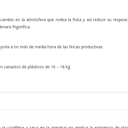
cambio en la atmósfera que rodea la fruta y así reducir su respirac
mara frigorífica.
ría a no más de media hora de las fincas productivas.
n canastos de plásticos de 16 – 18 kg.
la cordillera y seca en la meseta) no implica la existencia de pla