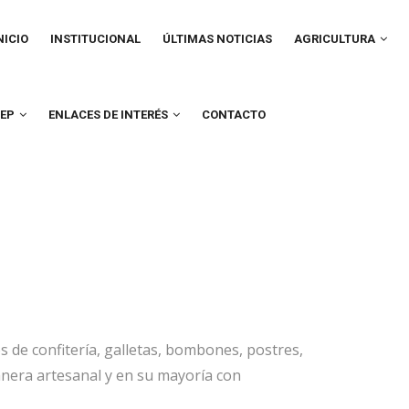
IN
VIGATION
NICIO
INSTITUCIONAL
ÚLTIMAS NOTICIAS
AGRICULTURA
UEP
ENLACES DE INTERÉS
CONTACTO
 de confitería, galletas, bombones, postres,
manera artesanal y en su mayoría con