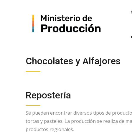
Skip
MA
to
NA
I
main
content
Chocolates y Alfajores
Repostería
Se pueden encontrar diversos tipos de productos
tortas y pasteles. La producción se realiza de 
productos regionales.