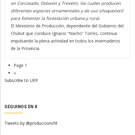
en Corcovado, Dolavon y Trevelin, los cuales producen
diferentes especies ornamentales y de uso silvopastoril
para fomentar la forestación urbana y rural
.
El Ministerio de Producción, dependiente del Gobierno del
Chubut que conduce Ignacio “Nacho” Torres, continua
impulsando la plena actividad en todos los invernaderos
de la Provincia.
Page 1
Pagination
Next
››
Subscribe to UEP
page
SEGUINOS EN X
Tweets by @produccioncht