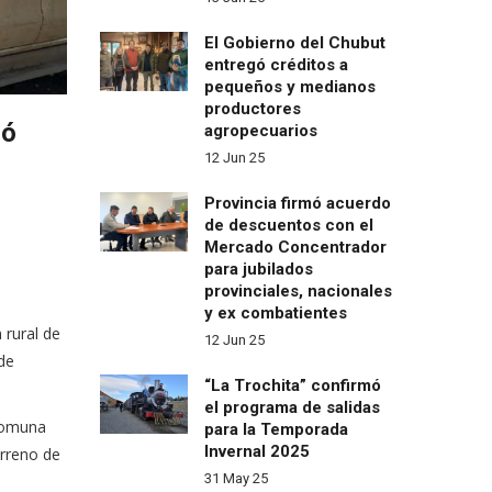
El Gobierno del Chubut
entregó créditos a
pequeños y medianos
productores
gó
agropecuarios
12 Jun 25
Provincia firmó acuerdo
de descuentos con el
Mercado Concentrador
para jubilados
provinciales, nacionales
y ex combatientes
 rural de
12 Jun 25
de
“La Trochita” confirmó
el programa de salidas
 Comuna
para la Temporada
Invernal 2025
erreno de
31 May 25