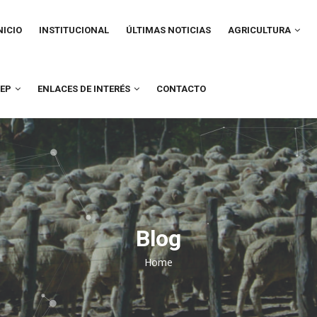
IN
VIGATION
NICIO
INSTITUCIONAL
ÚLTIMAS NOTICIAS
AGRICULTURA
UEP
ENLACES DE INTERÉS
CONTACTO
Blog
Home
Breadcrumb