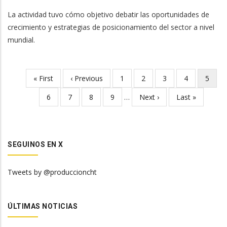
La actividad tuvo cómo objetivo debatir las oportunidades de
crecimiento y estrategias de posicionamiento del sector a nivel
mundial.
First
« First
Previous
‹ Previous
Page
1
Page
2
Page
3
Page
4
Curren
5
Pagination
page
page
page
Page
6
Page
7
Page
8
Page
9
…
Next
Next ›
Last
Last »
page
page
SEGUINOS EN X
Tweets by @produccioncht
ÚLTIMAS NOTICIAS