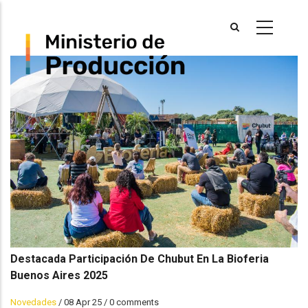
Skip
to
main
content
Destacada Participación De Chubut En La Bioferia
Buenos Aires 2025
Novedades
/
08 Apr 25
/
0 comments