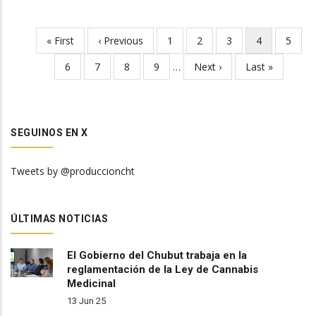
First
« First
Previous
‹ Previous
Page
1
Page
2
Page
3
Current
4
Page
5
Pagination
page
page
page
Page
6
Page
7
Page
8
Page
9
…
Next
Next ›
Last
Last »
page
page
SEGUINOS EN X
Tweets by @produccioncht
ÚLTIMAS NOTICIAS
El Gobierno del Chubut trabaja en la
reglamentación de la Ley de Cannabis
Medicinal
13 Jun 25