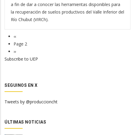
a fin de dar a conocer las herramientas disponibles para
la recuperación de suelos productivos del Valle Inferior del
Río Chubut (VIRCh).
Previous
‹‹
Pagination
page
Page 2
Next
››
Subscribe to UEP
page
SEGUINOS EN X
Tweets by @produccioncht
ÚLTIMAS NOTICIAS