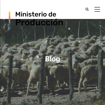
Skip
to
main
content
Blog
Home
Breadcrumb